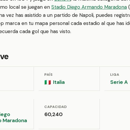
omo local se juegan en
Stadio Diego Armando Maradona
(
una vez has asistido a un partido de Napoli, puedes registr
p marca en tu mapa personal cada estadio al que has ido
recuerda cada gol que has visto.
ave
PAÍS
LIGA
Italia
Serie A
🇮🇹
CAPACIDAD
iego
60,240
 Maradona