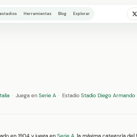
estadios
Herramientas
Blog
Explorar
Italia
·
Juega en
Serie A
·
Estadio
Stadio Diego Armando
ado en 1904 y juega en
Serie A
, la máxima categoría del f