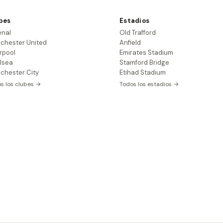
bes
Estadios
enal
Old Trafford
chester United
Anfield
rpool
Emirates Stadium
lsea
Stamford Bridge
chester City
Etihad Stadium
s los clubes →
Todos los estadios →