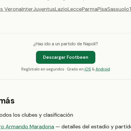
as Verona
Inter
Juventus
Lazio
Lecce
Parma
Pisa
Sassuolo
¿Has ido a un partido de Napoli?
Descargar Footbeen
Regístralo en segundos · Gratis en
iOS
&
Android
 más
dos los clubes y clasificación
ego Armando Maradona
— detalles del estadio y parti