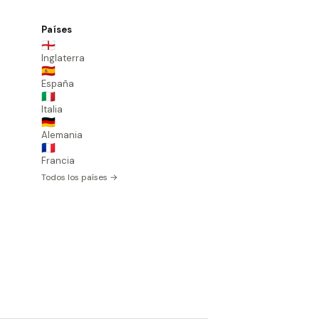
Países
🏴󠁧󠁢󠁥󠁮󠁧󠁿
Inglaterra
🇪🇸
España
🇮🇹
Italia
🇩🇪
Alemania
🇫🇷
Francia
Todos los países →