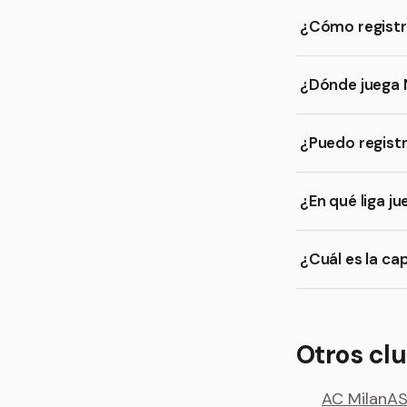
¿Cómo registr
¿Dónde juega 
¿Puedo registr
¿En qué liga j
¿Cuál es la ca
Otros clu
AC Milan
AS