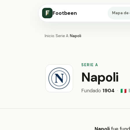
Footbeen
Mapa de 
Inicio
/
Serie A
/
Napoli
SERIE A
Napoli
Fundado
1904
·
🇮🇹
Napoli
fue fund