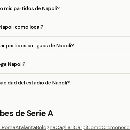
o mis partidos de Napoli?
Napoli como local?
ar partidos antiguos de Napoli?
uega Napoli?
pacidad del estadio de Napoli?
bes de Serie A
 Roma
Atalanta
Bologna
Cagliari
Carpi
Como
Cremonese