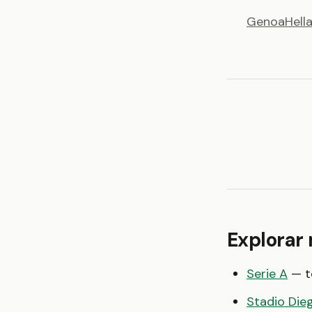
Genoa
Hell
Explorar
Serie A
— to
Stadio Di