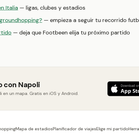
n Italia
— ligas, clubes y estadios
 groundhopping?
— empieza a seguir tu recorrido futb
rtido
— deja que Footbeen elija tu próximo partido
o con Napoli
i en un mapa. Gratis en iOS y Android.
hopping
Mapa de estadios
Planificador de viajes
Elige mi partido
Herr