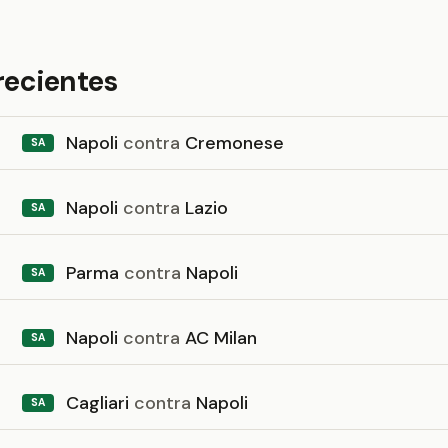
recientes
Napoli
contra
Cremonese
SA
Napoli
contra
Lazio
SA
Parma
contra
Napoli
SA
Napoli
contra
AC Milan
SA
Cagliari
contra
Napoli
SA