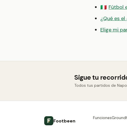
Fútbol e
🇮🇹
¿Qué es el
Elige mi pa
Sigue tu recorrid
Todos tus partidos de Napol
Funciones
Ground
Footbeen