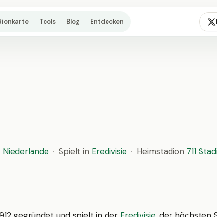
dionkarte
Tools
Blog
Entdecken
Niederlande
·
Spielt in
Eredivisie
·
Heimstadion
711 Stad
912 gegründet und spielt in der
Eredivisie
, der höchsten S