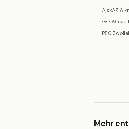
Ajax
AZ Alk
GO Ahead 
PEC Zwolle
Mehr en