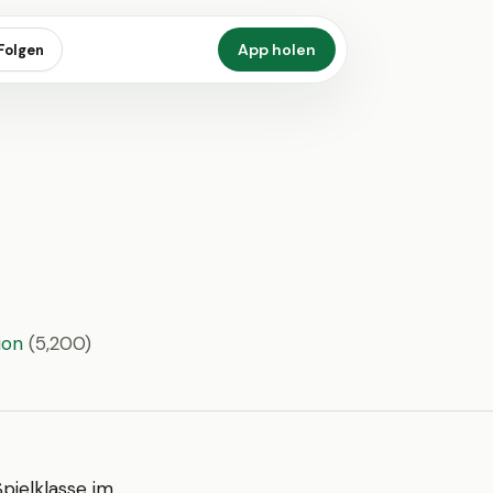
App holen
Folgen
ion
(5,200)
pielklasse im