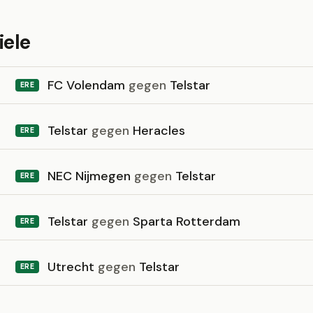
iele
FC Volendam
gegen
Telstar
ERE
Telstar
gegen
Heracles
ERE
NEC Nijmegen
gegen
Telstar
ERE
Telstar
gegen
Sparta Rotterdam
ERE
Utrecht
gegen
Telstar
ERE