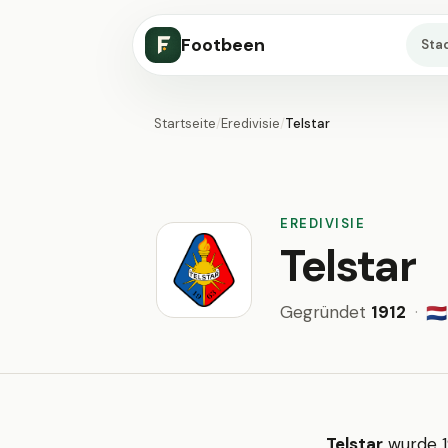
Footbeen
Sta
Startseite
/
Eredivisie
/
Telstar
EREDIVISIE
Telstar
Gegründet
1912
·
🇳🇱
Telstar
wurde 1