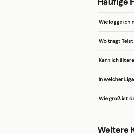
Häufige 
Wie logge ich 
Wo trägt Telst
Kann ich älter
In welcher Liga
Wie groß ist d
Weitere K