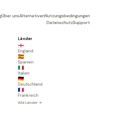
g
Über uns
Alternativen
Nutzungsbedingungen
Datenschutz
Support
Länder
🏴󠁧󠁢󠁥󠁮󠁧󠁿
England
🇪🇸
Spanien
🇮🇹
Italien
🇩🇪
Deutschland
🇫🇷
Frankreich
Alle Länder →