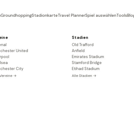
n
Groundhopping
Stadionkarte
Travel Planner
Spiel auswählen
Tools
Blo
eine
Stadien
enal
Old Trafford
chester United
Anfield
rpool
Emirates Stadium
lsea
Stamford Bridge
chester City
Etihad Stadium
 Vereine →
Alle Stadien →