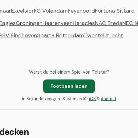
maar
Excelsior
FC Volendam
Feyenoord
Fortuna Sittard
Eagles
Groningen
Heerenveen
Heracles
NAC Breda
NEC N
PSV Eindhoven
Sparta Rotterdam
Twente
Utrecht
Warst du bei einem Spiel von Telstar?
Footbeen laden
In Sekunden loggen · Kostenlos für
iOS
&
Android
tdecken