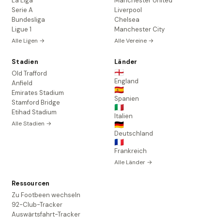
La Liga
Manchester United
Serie A
Liverpool
Bundesliga
Chelsea
Ligue 1
Manchester City
Alle Ligen →
Alle Vereine →
Stadien
Länder
🏴󠁧󠁢󠁥󠁮󠁧󠁿
Old Trafford
England
Anfield
🇪🇸
Emirates Stadium
Spanien
Stamford Bridge
🇮🇹
Etihad Stadium
Italien
Alle Stadien →
🇩🇪
Deutschland
🇫🇷
Frankreich
Alle Länder →
Ressourcen
Zu Footbeen wechseln
92-Club-Tracker
Auswärtsfahrt-Tracker