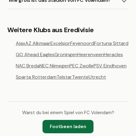
Wie groß ist das Stadion von FC Volendam?
Weitere Klubs aus Eredivisie
Ajax
AZ Alkmaar
Excelsior
Feyenoord
Fortuna Sittard
GO Ahead Eagles
Groningen
Heerenveen
Heracles
NAC Breda
NEC Nijmegen
PEC Zwolle
PSV Eindhoven
Sparta Rotterdam
Telstar
Twente
Utrecht
Warst du bei einem Spiel von FC Volendam?
Footbeen laden