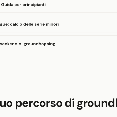
Guida per principianti
e: calcio delle serie minori
n weekend di groundhopping
l tuo percorso di grou