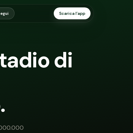
Scarica l’app
egui
stadio di
.
1.000.000