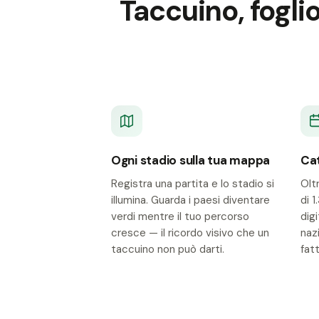
Taccuino, fogli
Ogni stadio sulla tua mappa
Cat
Registra una partita e lo stadio si
Olt
illumina. Guarda i paesi diventare
di 
verdi mentre il tuo percorso
dig
cresce — il ricordo visivo che un
naz
taccuino non può darti.
fatt