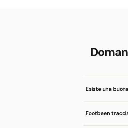
Domand
Esiste una buon
Footbeen traccia