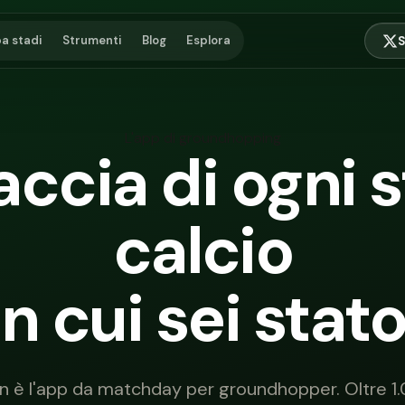
a stadi
Strumenti
Blog
Esplora
S
L'app di groundhopping
accia di ogni 
calcio
in cui sei stato
 è l'app da matchday per groundhopper. Oltre 