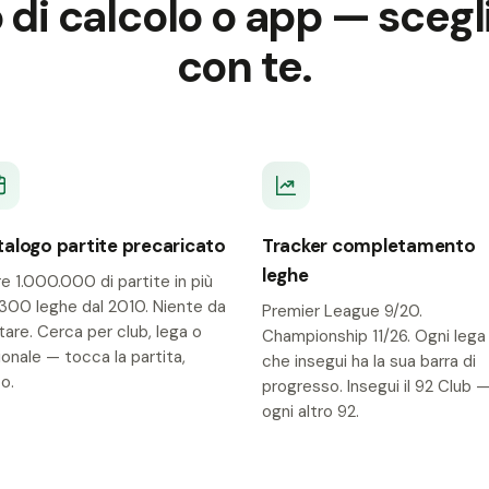
o di calcolo o app — scegl
con te.
alogo partite precaricato
Tracker completamento
leghe
re 1.000.000 di partite in più
1.300 leghe dal 2010. Niente da
Premier League 9/20.
itare. Cerca per club, lega o
Championship 11/26. Ogni lega
ionale — tocca la partita,
che insegui ha la sua barra di
o.
progresso. Insegui il 92 Club 
ogni altro 92.