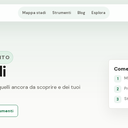
Mappa stadi
Strumenti
Blog
Esplora
ITO
i
Come
M
1
 quelli ancora da scoprire e dei tuoi
P
2
S
3
rumenti