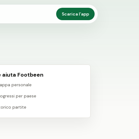
Scarica l’app
 aiuta Footbeen
appa personale
rogressi per paese
torico partite