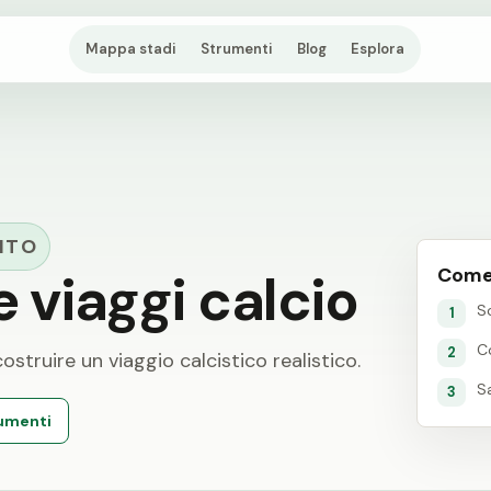
Mappa stadi
Strumenti
Blog
Esplora
ITO
Come
e viaggi calcio
Sc
1
C
2
ostruire un viaggio calcistico realistico.
Sa
3
rumenti