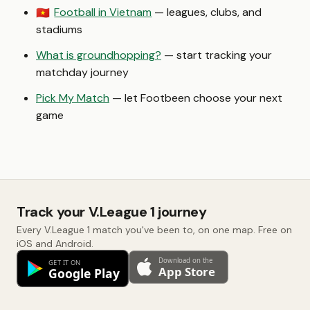
Football in Vietnam
— leagues, clubs, and
🇻🇳
stadiums
What is groundhopping?
— start tracking your
matchday journey
Pick My Match
— let Footbeen choose your next
game
Track your V.League 1 journey
Every V.League 1 match you've been to, on one map. Free on
iOS and Android.