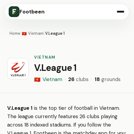
Footbeen
Home
/
Vietnam
/
V.League 1
🇻🇳
VIETNAM
V.League 1
Vietnam
·
26
clubs
·
18
grounds
🇻🇳
V.League 1
is the top tier of football in Vietnam.
The league currently features 26 clubs playing
across 18 indexed stadiums. If you follow the
V.League 1, Footbeen is the matchday app for you: