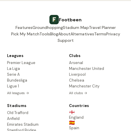
Footbeen
Features
Groundhopping
Stadium Map
Travel Planner
Pick My Match
Tools
Blog
About
Alternatives
Terms
Privacy
Support
Leagues
Clubs
Premier League
Arsenal
La Liga
Manchester United
Serie A
Liverpool
Bundesliga
Chelsea
Ligue 1
Manchester City
All leagues →
All clubs →
Stadiums
Countries
🏴󠁧󠁢󠁥󠁮󠁧󠁿
Old Trafford
England
Anfield
🇪🇸
Emirates Stadium
Spain
Stamford Bridge