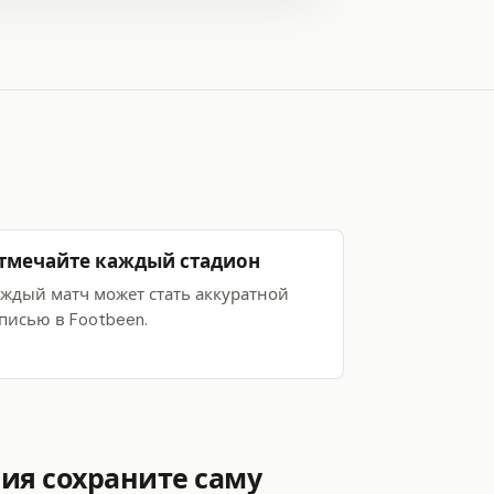
тмечайте каждый стадион
ждый матч может стать аккуратной
писью в Footbeen.
ия сохраните саму