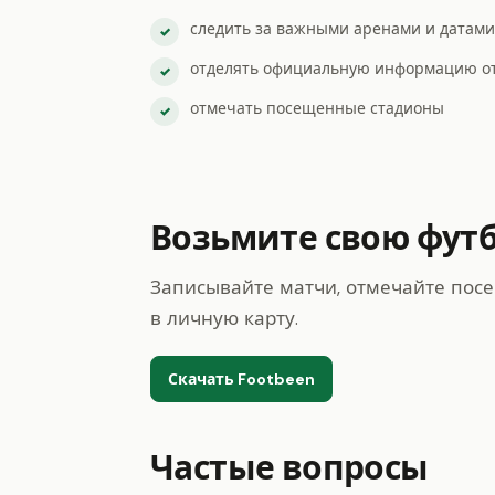
следить за важными аренами и датами
✓
отделять официальную информацию от
✓
отмечать посещенные стадионы
✓
Возьмите свою футб
Записывайте матчи, отмечайте пос
в личную карту.
Скачать Footbeen
Частые вопросы