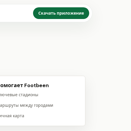
Скачать приложение
помогает Footbeen
лючевые стадионы
аршруты между городами
ичная карта