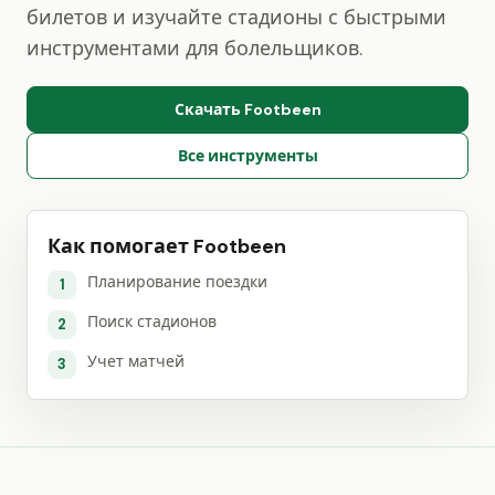
билетов и изучайте стадионы с быстрыми
инструментами для болельщиков.
Скачать Footbeen
Все инструменты
Как помогает Footbeen
Планирование поездки
1
Поиск стадионов
2
Учет матчей
3