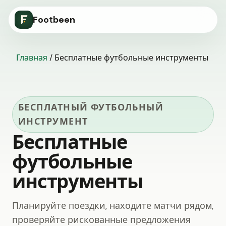
Footbeen
Главная
/
Бесплатные футбольные инструменты
БЕСПЛАТНЫЙ ФУТБОЛЬНЫЙ
ИНСТРУМЕНТ
Бесплатные
футбольные
инструменты
Планируйте поездки, находите матчи рядом,
проверяйте рискованные предложения