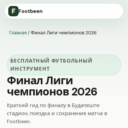
Footbeen
Главная
/
Финал Лиги чемпионов 2026
БЕСПЛАТНЫЙ ФУТБОЛЬНЫЙ
ИНСТРУМЕНТ
Финал Лиги
чемпионов 2026
Краткий гид по финалу в Будапеште:
стадион, поездка и сохранение матча в
Footbeen.