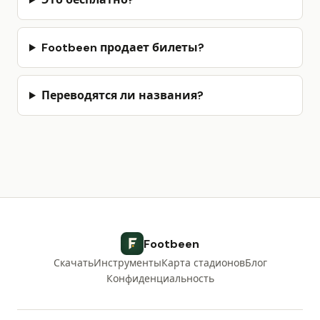
Footbeen продает билеты?
Переводятся ли названия?
Footbeen
Скачать
Инструменты
Карта стадионов
Блог
Конфиденциальность