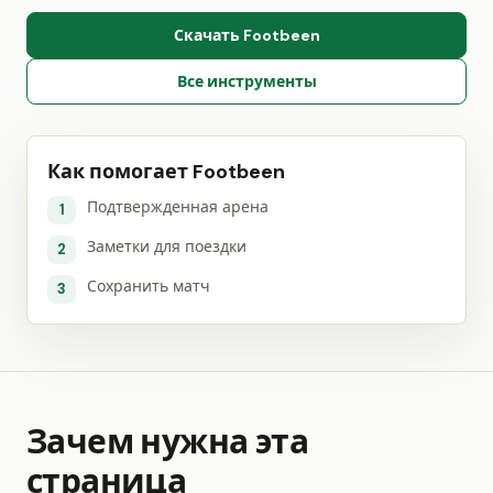
Скачать Footbeen
Все инструменты
Как помогает Footbeen
Подтвержденная арена
1
Заметки для поездки
2
Сохранить матч
3
Зачем нужна эта
страница