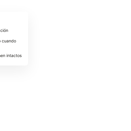
ación
io cuando
en intactos