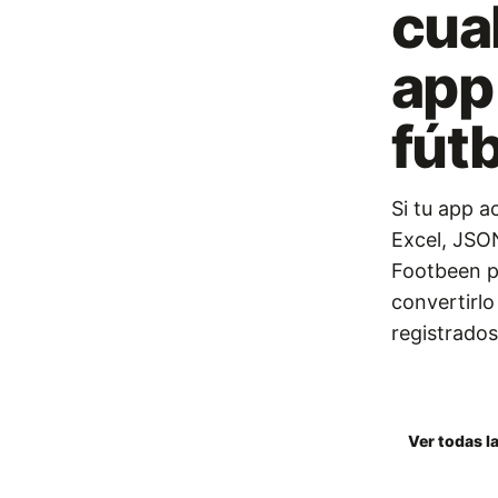
cua
app
fút
Si tu app a
Excel, JSO
Footbeen p
convertirlo
registrados
Descargar 
Ver todas l