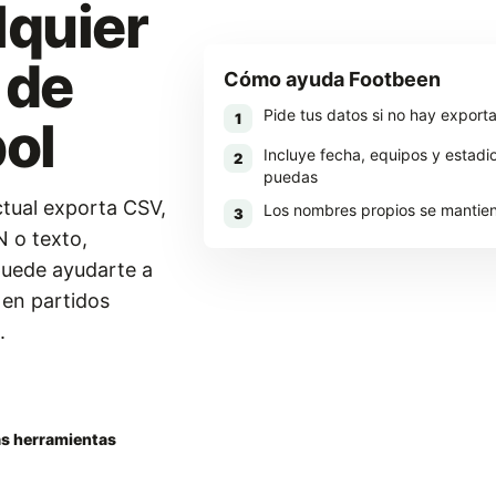
lquier
 de
Cómo ayuda Footbeen
Pide tus datos si no hay export
1
bol
Incluye fecha, equipos y estad
2
puedas
ctual exporta CSV,
Los nombres propios se mantien
3
N o texto,
uede ayudarte a
 en partidos
.
Footbeen
as herramientas