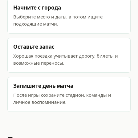
Начните с города
Выберите место и даты, а потом ищите
подходящие матчи.
Оставьте запас
Хорошая поездка учитывает дорогу, билеты и
возможные переносы.
Запишите день матча
После игры сохраните стадион, команды и
личное воспоминание.