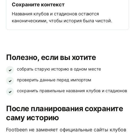
Сохраните контекст
Названия клубов и стадионов остаются
каноническими, чтобы история была чистой.
Полезно, если вы хотите
собрать старую историю в одном месте
✓
проверить данные перед импортом
✓
сохранить правильные названия клубов и стадионов
✓
После планирования сохраните
саму историю
Footbeen не заменяет официальные сайты клубов