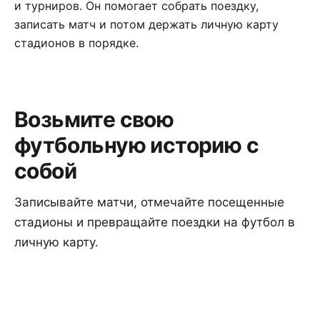
и турниров. Он помогает собрать поездку,
записать матч и потом держать личную карту
стадионов в порядке.
Возьмите свою
футбольную историю с
собой
Записывайте матчи, отмечайте посещенные
стадионы и превращайте поездки на футбол в
личную карту.
Скачать Footbeen