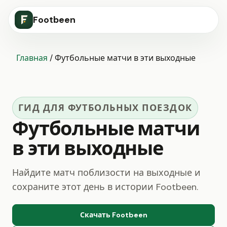
Footbeen
Главная
/
Футбольные матчи в эти выходные
ГИД ДЛЯ ФУТБОЛЬНЫХ ПОЕЗДОК
Футбольные матчи
в эти выходные
Найдите матч поблизости на выходные и
сохраните этот день в истории Footbeen.
Скачать Footbeen