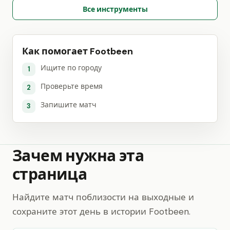
Все инструменты
Как помогает Footbeen
Ищите по городу
1
Проверьте время
2
Запишите матч
3
Зачем нужна эта
страница
Найдите матч поблизости на выходные и
сохраните этот день в истории Footbeen.