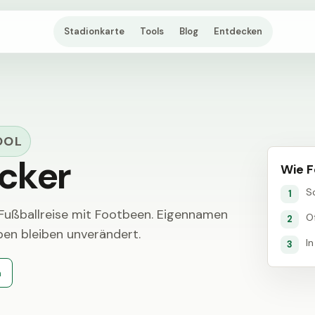
Stadionkarte
Tools
Blog
Entdecken
OL
cker
Wie F
S
1
 Fußballreise mit Footbeen. Eigennamen
Of
2
en bleiben unverändert.
I
3
n