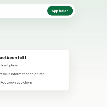
App holen
ootbeen hilft
chnell planen
fizielle Informationen prüfen
n Footbeen speichern