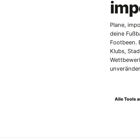
imp
Plane, impo
deine Fußba
Footbeen.
Klubs, Stad
Wettbewerb
unveränder
Footbeen l
Alle Tools 