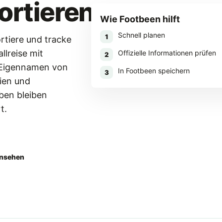
ortieren
Wie Footbeen hilft
Schnell planen
1
rtiere und tracke
llreise mit
Offizielle Informationen prüfen
2
 Eigennamen von
In Footbeen speichern
3
ien und
en bleiben
t.
aden
ansehen