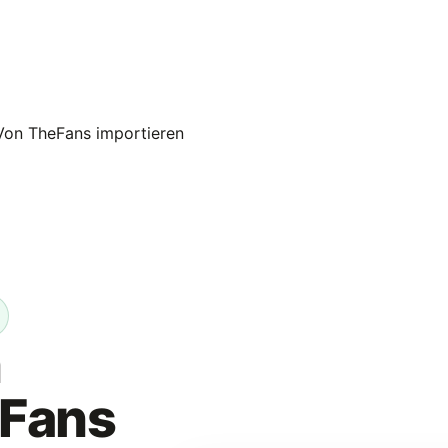
Von TheFans importieren
n
Fans