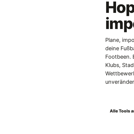
Hop
imp
Plane, impo
deine Fußba
Footbeen.
Klubs, Stad
Wettbewerb
unveränder
Footbeen l
Alle Tools 