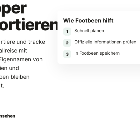
per
ortieren
Wie Footbeen hilft
Schnell planen
1
rtiere und tracke
Offizielle Informationen prüfen
2
llreise mit
In Footbeen speichern
3
 Eigennamen von
ien und
en bleiben
t.
aden
ansehen