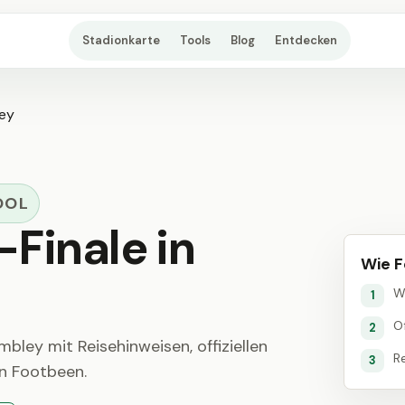
Stadionkarte
Tools
Blog
Entdecken
ey
OL
Finale in
Wie F
W
1
Of
2
ley mit Reisehinweisen, offiziellen
R
3
n Footbeen.