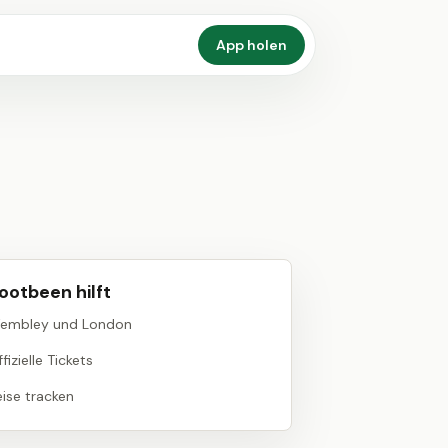
App holen
ootbeen hilft
embley und London
fizielle Tickets
eise tracken