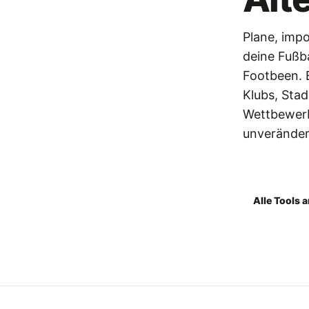
Plane, impo
deine Fußba
Footbeen.
Klubs, Stad
Wettbewerb
unveränder
Footbeen l
Alle Tools 