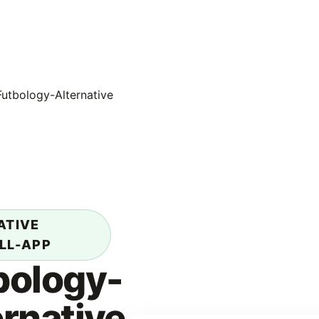
Futbology-Alternative
ATIVE
L-APP
bology-
ernative