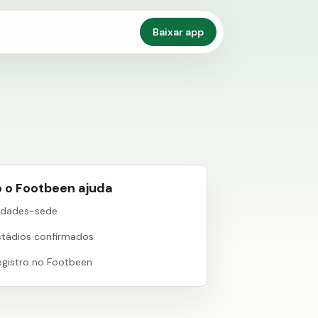
Baixar app
 o Footbeen ajuda
idades-sede
stádios confirmados
egistro no Footbeen