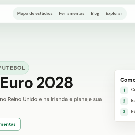
Mapa de estádios
Ferramentas
Blog
Explorar
FUTEBOL
 Euro 2028
Como
C
1
 Reino Unido e na Irlanda e planeje sua
E
2
R
3
amentas