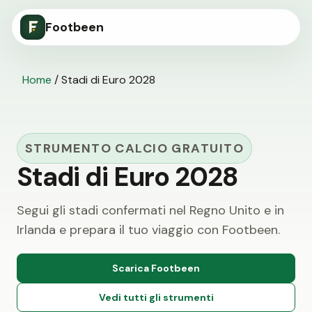
Footbeen
Home
/
Stadi di Euro 2028
STRUMENTO CALCIO GRATUITO
Stadi di Euro 2028
Segui gli stadi confermati nel Regno Unito e in
Irlanda e prepara il tuo viaggio con Footbeen.
Scarica Footbeen
Vedi tutti gli strumenti