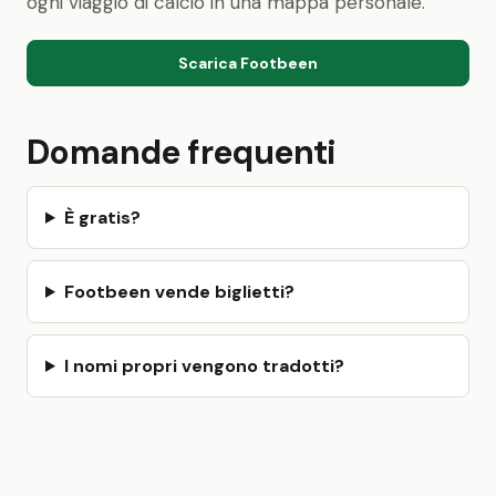
ogni viaggio di calcio in una mappa personale.
Scarica Footbeen
Domande frequenti
È gratis?
Footbeen vende biglietti?
I nomi propri vengono tradotti?