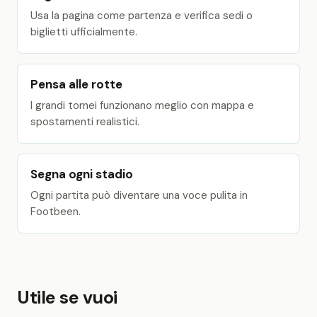
Usa la pagina come partenza e verifica sedi o
biglietti ufficialmente.
Pensa alle rotte
I grandi tornei funzionano meglio con mappa e
spostamenti realistici.
Segna ogni stadio
Ogni partita può diventare una voce pulita in
Footbeen.
Utile se vuoi