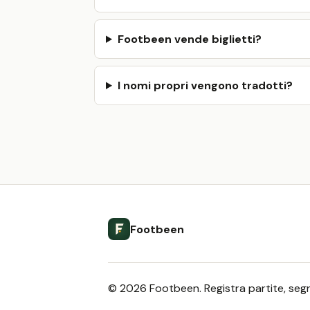
Footbeen vende biglietti?
I nomi propri vengono tradotti?
Footbeen
© 2026 Footbeen. Registra partite, segna