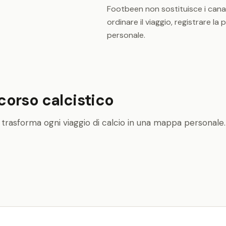
Footbeen non sostituisce i canali u
ordinare il viaggio, registrare la
personale.
rcorso calcistico
i e trasforma ogni viaggio di calcio in una mappa personale.