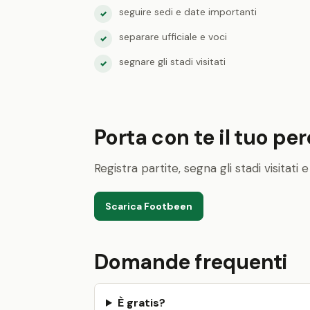
seguire sedi e date importanti
✓
separare ufficiale e voci
✓
segnare gli stadi visitati
✓
Porta con te il tuo pe
Registra partite, segna gli stadi visitat
Scarica Footbeen
Domande frequenti
È gratis?