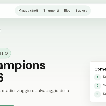
Mappa stadi
Strumenti
Blog
Esplora
6
ITO
hampions
Come
6
S
1
N
2
: stadio, viaggio e salvataggio della
Sa
3