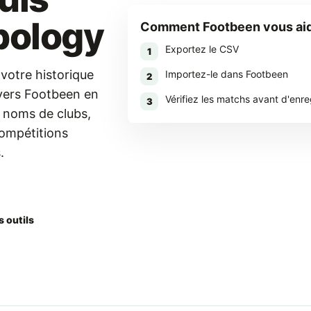
bology
Comment Footbeen vous ai
Exportez le CSV
1
votre historique
Importez-le dans Footbeen
2
vers Footbeen en
Vérifiez les matchs avant d'enre
3
s noms de clubs,
compétitions
.
r Footbeen
s outils